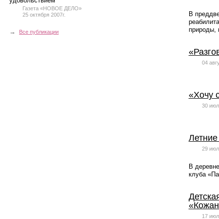
удовольствием
Газета «НОВОЕ ДЕЛО»
В преддве
25 октября 2007г.
реабилита
природы, 
→
Все публикации
«Разго
04 авг
«Хочу 
30 июл
Летние
29 июл
В деревне
клуба «Па
Детска
«Кожан
17 июл