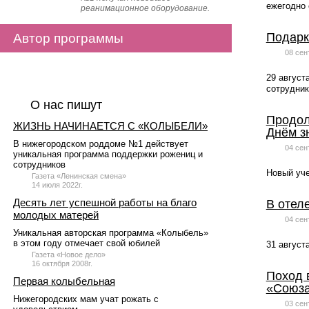
ежегодно 
реанимационное оборудование.
Подарк
Автор программы
08 сен
29 август
сотрудник
О нас пишут
Продол
ЖИЗНЬ НАЧИНАЕТСЯ С «КОЛЫБЕЛИ»
Днём з
В нижегородском роддоме №1 действует
04 сен
уникальная программа поддержки рожениц и
сотрудников
Новый уче
Газета «Ленинская смена»
14 июля 2022г.
Десять лет успешной работы на благо
В отел
молодых матерей
04 сен
Уникальная авторская программа «Колыбель»
в этом году отмечает свой юбилей
31 август
Газета «Новое дело»
16 октября 2008г.
Поход 
Первая колыбельная
«Союза
Нижегородских мам учат рожать с
03 сен