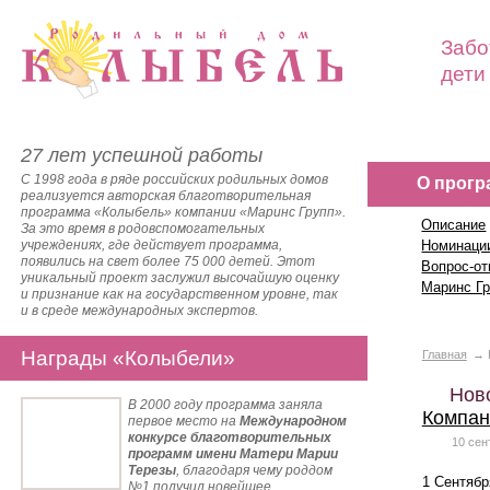
Забо
дети
27 лет успешной работы
С 1998 года в ряде российских родильных домов
О прогр
реализуется авторская благотворительная
программа «Колыбель» компании «Маринс Групп».
Описание
За это время в родовспомогательных
учреждениях, где действует программа,
Номинаци
появились на свет более 75 000 детей. Этот
Вопрос-от
уникальный проект заслужил высочайшую оценку
Маринс Г
и признание как на государственном уровне, так
и в среде международных экспертов.
Награды «Колыбели»
Главная
Нов
В 2000 году программа заняла
Компан
первое место на
Международном
конкурсе благотворительных
10 сен
программ имени Матери Марии
Терезы
, благодаря чему роддом
1 Сентябр
№1 получил новейшее