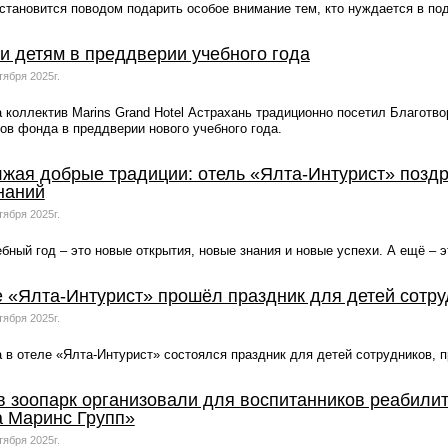
становится поводом подарить особое внимание тем, кто нуждается в по
и детям в преддверии учебного года
тября 2025г.
а коллектив Marins Grand Hotel Астрахань традиционно посетил Благотв
ов фонда в преддверии нового учебного года.
жая добрые традиции: отель «Ялта-Интурист» позд
наний
тября 2025г.
бный год – это новые открытия, новые знания и новые успехи. А ещё – э
е «Ялта-Интурист» прошёл праздник для детей сотру
тября 2025г.
а в отеле «Ялта-Интурист» состоялся праздник для детей сотрудников, 
в зоопарк организовали для воспитанников реабили
 Маринс Групп»
тября 2025г.