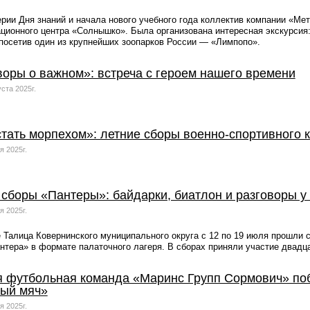
рии Дня знаний и начала нового учебного года коллектив компании «Ме
ционного центра «Солнышко». Была организована интересная экскурсия
посетив один из крупнейших зоопарков России — «Лимпопо».
воры о важном»: встреча с героем нашего времени
уста 2025г.
стать морпехом»: летние сборы военно-спортивного 
я 2025г.
 сборы «Пантеры»: байдарки, биатлон и разговоры у
я 2025г.
 Талица Ковернинского муниципального округа с 12 по 19 июля прошли
нтера» в формате палаточного лагеря. В сборах приняли участие двадца
я футбольная команда «Маринс Групп Сормович» поб
ый мяч»
я 2025г.