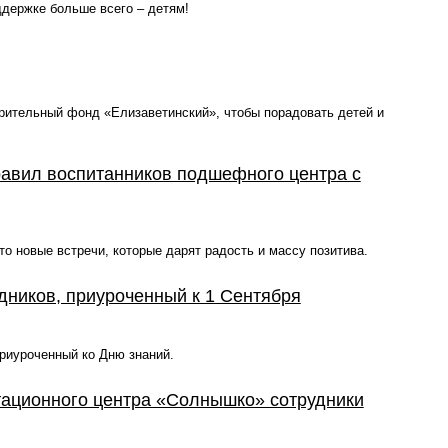
ддержке больше всего – детям!
орительный фонд «Елизаветинский», чтобы порадовать детей и
равил воспитанников подшефного центра с
то новые встречи, которые дарят радость и массу позитива.
дников, приуроченный к 1 Сентября
приуроченный ко Дню знаний.
тационного центра «Солнышко» сотрудники