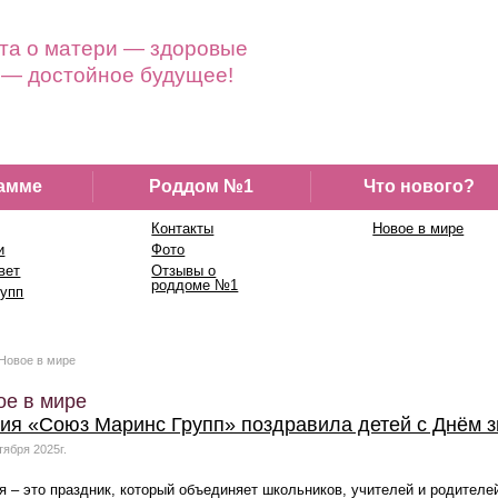
та о матери — здоровые
 — достойное будущее!
амме
Роддом №1
Что нового?
Контакты
Новое в мире
и
Фото
вет
Отзывы о
роддоме №1
рупп
Новое в мире
ое в мире
ия «Союз Маринс Групп» поздравила детей с Днём 
тября 2025г.
я – это праздник, который объединяет школьников, учителей и родителе