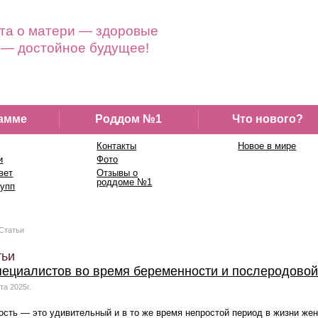
та о матери — здоровые
 — достойное будущее!
амме
Роддом №1
Что нового?
Контакты
Новое в мире
и
Фото
вет
Отзывы о
роддоме №1
рупп
Статьи
тьи
пециалистов во время беременности и послеродовой
та 2025г.
сть — это удивительный и в то же время непростой период в жизни же