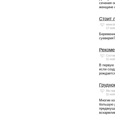
сечения о
женщине н
Стоит 
www.dd
17 ноя
Беременны
суеверия?
Рекоме
Состав
11 ноя
В первую 
если созд
рождается
Грудно
Мы жде
11 ноя
Многие ко
большую р
предвкуша
вскармлив