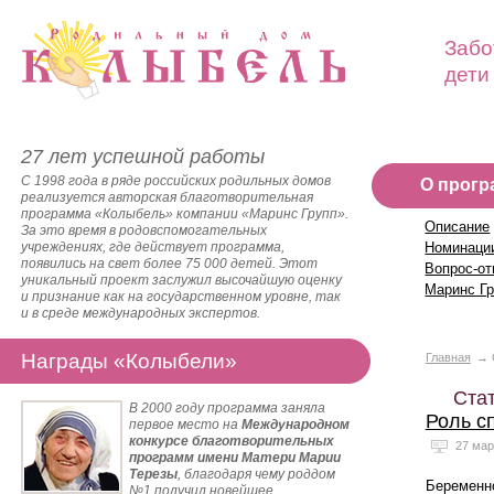
Забо
дети
27 лет успешной работы
С 1998 года в ряде российских родильных домов
О прогр
реализуется авторская благотворительная
программа «Колыбель» компании «Маринс Групп».
Описание
За это время в родовспомогательных
учреждениях, где действует программа,
Номинаци
появились на свет более 75 000 детей. Этот
Вопрос-от
уникальный проект заслужил высочайшую оценку
Маринс Г
и признание как на государственном уровне, так
и в среде международных экспертов.
Награды «Колыбели»
Главная
Ста
В 2000 году программа заняла
Роль с
первое место на
Международном
конкурсе благотворительных
27 мар
программ имени Матери Марии
Терезы
, благодаря чему роддом
Беременно
№1 получил новейшее