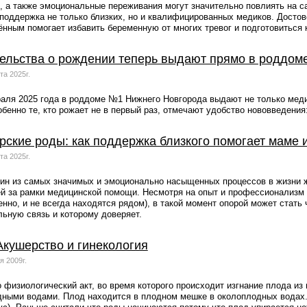
, а также эмоциональные переживания могут значительно повлиять на с
поддержка не только близких, но и квалифицированных медиков. Достов
нным помогает избавить беременную от многих тревог и подготовиться
ельства о рождении теперь выдают прямо в роддом
та 2025г.
аля 2025 года в роддоме №1 Нижнего Новгорода выдают не только медиц
бенно те, кто рожает не в первый раз, отмечают удобство нововведения
рские роды: как поддержка близкого помогает маме
та 2025г.
ин из самых значимых и эмоционально насыщенных процессов в жизни 
 за рамки медицинской помощи. Несмотря на опыт и профессионализм в
нно, и не всегда находятся рядом), в такой момент опорой может стат
ьную связь и которому доверяет.
Акушерство и гинекология
я 2009г.
о физиологический акт, во время которого происходит изгнание плода из
ными водами. Плод находится в плодном мешке в околоплодных водах. 