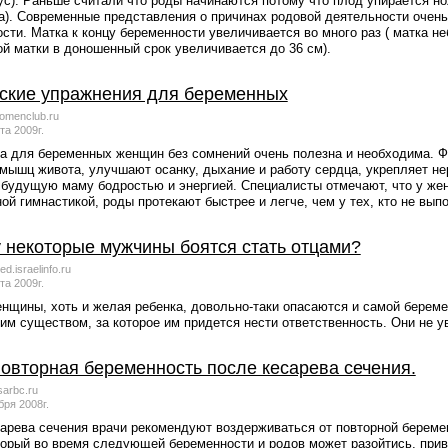
с). Раньше считали что роды начинаются потому что плод упирается нож
а). Современные представления о причинах родовой деятельности очень
сти. Матка к концу беременности увеличивается во много раз ( матка н
й матки в доношенный срок увеличивается до 36 см).
ские упражнения для беременных
menclub.ru
та 2009г.
а для беременных женщин без сомнений очень полезна и необходима. Ф
мышц живота, улучшают осанку, дыхание и работу сердца, укрепляет не
будущую маму бодростью и энергией. Специалисты отмечают, что у же
ой гимнастикой, роды протекают быстрее и легче, чем у тех, кто не вы
 некоторые мужчины боятся стать отцами?
d.israelinfo.ru
та 2009г.
нщины, хоть и желая ребенка, довольно-таки опасаются и самой береме
им существом, за которое им придется нести ответственность. Они не у
овторная беременность после кесарева сечения.
sarbc.ru
бря 2008г.
арева сечения врачи рекомендуют воздерживаться от повторной беременн
торый во время следующей беременности и родов может разойтись, приво