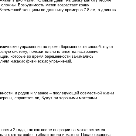
ками в дно матки, головкой давит на шейку матки ( теория
 сложны. Возбудимость матки возрастает концу
ебеременной женщины по длиннику примерно 7-8 см, а длинник
изические упражнения во время беременности способствуют
рвную систему, положительно влияют на настроение,
нщин, которые во время беременности занимались
полнял никаких физических упражнений.
нности, и родов и главное – последующей совместной жизни
верены, справятся ли, будут ли хорошими матерями.
ости 2 года, так как после операции на матке остается
дя к катастрофе - гибели плода и матери. После кесарева