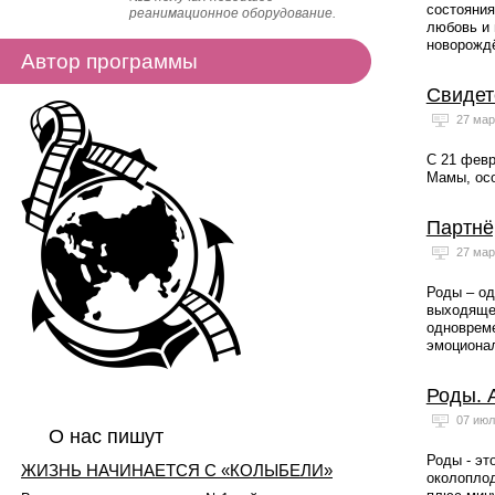
состояния
реанимационное оборудование.
любовь и 
новорождё
Автор программы
Свидет
27 мар
С 21 февр
Мамы, осо
Партнё
27 мар
Роды – од
выходящей
одновреме
эмоционал
Роды. 
07 июл
О нас пишут
Роды - эт
ЖИЗНЬ НАЧИНАЕТСЯ С «КОЛЫБЕЛИ»
околоплод