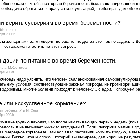
собенно важно, чтобы повторная беременность была запланированной и 
еобходимо обратиться к врачу за консультацией, чтобы врач дал объек
ли верить суевериям во время беременности?
dkursk.ru
бря 2008г.
м женщинам часто говорят, не ешь то, не делай это, так не садись… Д
 Постараемся ответить на этот вопрос...
ндации по питанию во время беременности.
ила: М.Кострова
бря 2008г.
очередь надо уяснить, что человек сбалансированная саморегулирующая
ать ему условия, соответствующие законам природы, не противоречащие
 здоровым. многие болезни приходят к человеку... с едой. Попробуем раз
е или исскуственное кормление?
м ребенка. У. и М. Серз
бря 2008г.
рмящие грудью находят, что после изматывающих первых недель (пока ж
адость и не вызывает никаких затруднений. Если, покормив малыша гру
я очередное кормление, или если вас заставили кормить грудью, а вы 
ании. Важно, чтобы способ, который вы выберете, дал хорошие результа