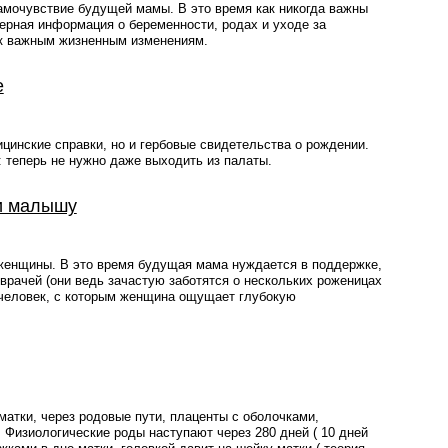
амочувствие будущей мамы. В это время как никогда важны
ерная информация о беременности, родах и уходе за
 к важным жизненным изменениям.
е
инские справки, но и гербовые свидетельства о рождении.
: теперь не нужно даже выходить из палаты.
 и малышу
женщины. В это время будущая мама нуждается в поддержке,
рачей (они ведь зачастую заботятся о нескольких роженицах
ь человек, с которым женщина ощущает глубокую
 матки, через родовые пути, плаценты с оболочками,
Физиологические роды наступают через 280 дней ( 10 дней