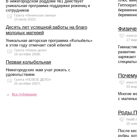
плюс мину
В нижегородском роддоме №1 действует
Гиппократ
уникальная программа поддержки рожениц и
беременно
сотрудников
беременно
Газета «Ленинская смена»
14 июля 2022г.
Десять лет успешной работы на благо
Физиче
молодых матерей
www.wo
17 мар
Уникальная авторская программа «Колыбель»
в этом году отмечает свой юбилей
Гимнастик
Газета «Новое дело»
развитию 
16 октября 2008г.
заряжают 
Первая колыбельная
специальн
Нижегородских мам учат рожать с
удовольствием
Почему
Газета «НОВОЕ ДЕЛО»
www.me
25 октября 2007г.
03 мар
Многие же
→
Все публикации
с маленьк
Роды.П
health.
25 ноя
После кес
рубец, ко