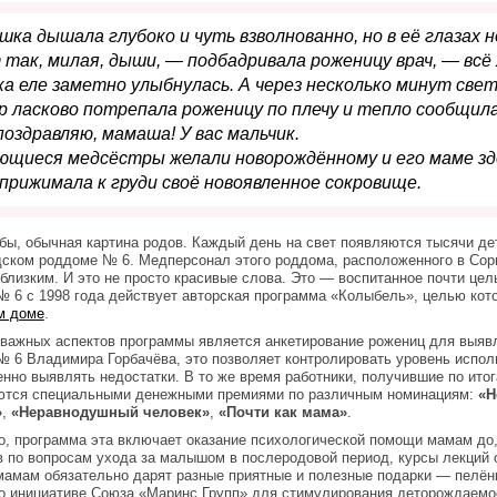
вушка дышала глубоко и чуть взволнованно, но в её глазах 
так, милая, дыши, — подбадривала роженицу врач, — всё
а еле заметно улыбнулась. А через несколько минут свет
 ласково потрепала роженицу по плечу и тепло сообщила
поздравляю, мамаша! У вас мальчик.
щиеся медсёстры желали новорождённому и его маме здо
прижимала к груди своё новоявленное сокровище.
бы, обычная картина родов. Каждый день на свет появляются тысячи дет
ском роддоме № 6. Медперсонал этого роддома, расположенного в Сорм
близким. И это не просто красивые слова. Это — воспитанное почти це
 6 с 1998 года действует авторская программа «Колыбель», целью кот
м доме
.
важных аспектов программы является анкетирование рожениц для выяв
 6 Владимира Горбачёва, это позволяет контролировать уровень испол
нно выявлять недостатки. В то же время работники, получившие по ито
ются специальными денежными премиями по различным номинациям:
«Не
»
,
«Неравнодушный человек»
,
«Почти как мама»
.
о, программа эта включает оказание психологической помощи мамам до,
 по вопросам ухода за малышом в послеродовой период, курсы лекций о
амам обязательно дарят разные приятные и полезные подарки — пелёнк
о инициативе Союза «Маринс Групп» для стимулирования деторождаемо