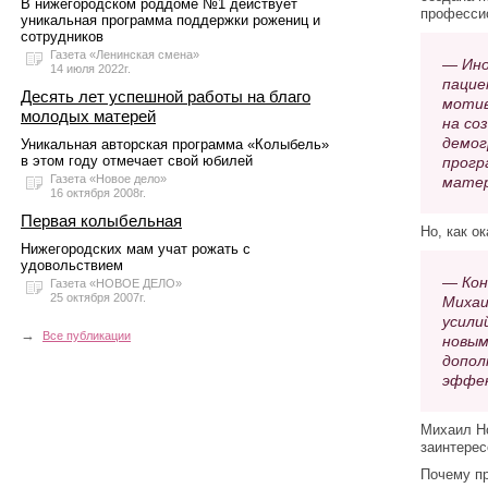
В нижегородском роддоме №1 действует
професси
уникальная программа поддержки рожениц и
сотрудников
Газета «Ленинская смена»
— Ино
14 июля 2022г.
пацие
Десять лет успешной работы на благо
мотив
молодых матерей
на со
демог
Уникальная авторская программа «Колыбель»
в этом году отмечает свой юбилей
прогр
Газета «Новое дело»
матер
16 октября 2008г.
Первая колыбельная
Но, как о
Нижегородских мам учат рожать с
удовольствием
— Кон
Газета «НОВОЕ ДЕЛО»
25 октября 2007г.
Михаи
усили
→
Все публикации
новым
допол
эффек
Михаил Но
заинтерес
Почему пр