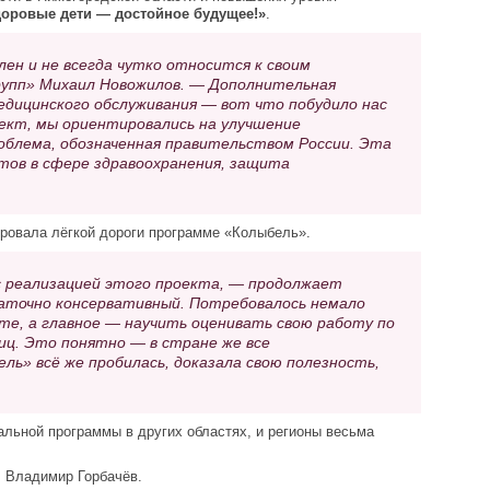
доровые дети — достойное будущее!»
.
ен и не всегда чутко относится к своим
упп» Михаил Новожилов. — Дополнительная
дицинского обслуживания — вот что побудило нас
ект, мы ориентировались на улучшение
облема, обозначенная правительством России. Эта
тов в сфере здравоохранения, защита
ировала лёгкой дороги программе «Колыбель».
с реализацией этого проекта, — продолжает
точно консервативный. Потребовалось немало
те, а главное — научить оценивать свою работу по
иц. Это понятно — в стране же все
ь» всё же пробилась, доказала свою полезность,
альной программы в других областях, и регионы весьма
л Владимир Горбачёв.