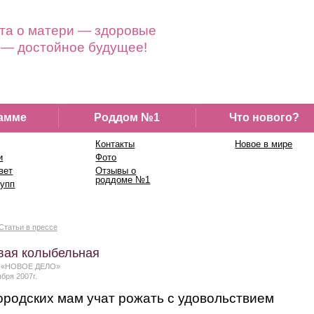
та о матери — здоровые
 — достойное будущее!
амме
Роддом №1
Что нового?
Контакты
Новое в мире
и
Фото
вет
Отзывы о
роддоме №1
рупп
Статьи в прессе
вая колыбельная
а «НОВОЕ ДЕЛО»
ября 2007г.
родских мам учат рожать с удовольствием