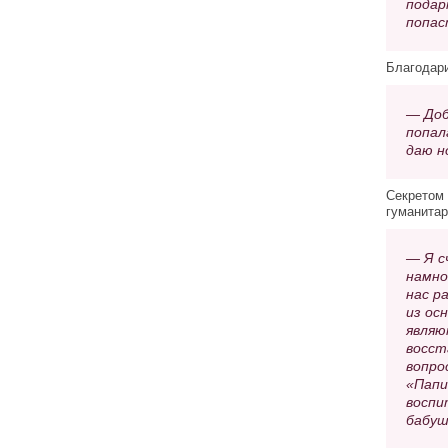
подар
попас
Благодари
— Доб
попал
даю н
Секретом 
гуманитар
— Я с
намно
нас р
из ос
являю
восст
вопро
«Папи
воспи
бабуш