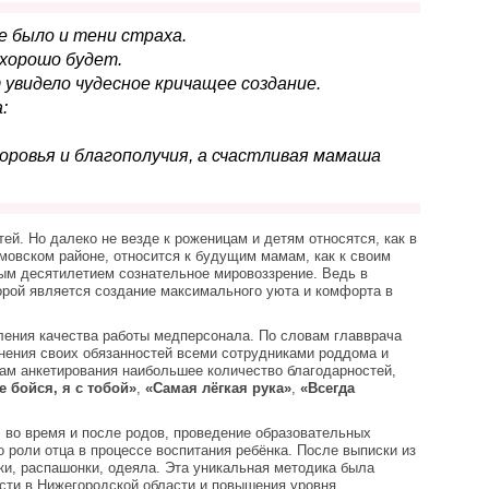
не было и тени страха.
 хорошо будет.
 увидело чудесное кричащее создание.
:
ровья и благополучия, а счастливая мамаша
ей. Но далеко не везде к роженицам и детям относятся, как в
овском районе, относится к будущим мамам, как к своим
лым десятилетием сознательное мировоззрение. Ведь в
орой является создание максимального уюта и комфорта в
ления качества работы медперсонала. По словам главврача
нения своих обязанностей всеми сотрудниками роддома и
гам анкетирования наибольшее количество благодарностей,
 бойся, я с тобой»
,
«Самая лёгкая рука»
,
«Всегда
 во время и после родов, проведение образовательных
 роли отца в процессе воспитания ребёнка. После выписки из
и, распашонки, одеяла. Эта уникальная методика была
сти в Нижегородской области и повышения уровня