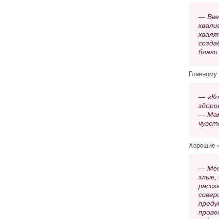
— Вве
квали
хваля
созда
благо
Главному 
— «Ко
здоро
— Мам
чувст
Хорошие «
— Мен
злые,
расск
совер
преду
прово