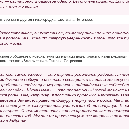
ки — распашонки и байковое одеяло. Было очень приятно. Если
ть к тем же врачам.
т врачей и другая нижегородка, Светлана Потапова:
рожелательное, внимательное, по-матерински нежное отношени
а в роддом № 6, вселило твёрдую уверенность в том, что всё бу
овую жизнь.
своего общения с новоявленными мамами поделилась с нами руководит
ного фонда «Благочестие» Татьяна Ястребова.
читаю, самое важное — это научить родителей радоваться том
го быстрее поймут и осознают свою роль и с первых же секунд
азработаны следующие мероприятия: индивидуальные собеседова
новных задач «Школы мам» — это оперативный вывод мамочек из 
тся роды. Там, например, я постоянно провожу с мамочками заря
ановить дыхание, привести фигуру в норму после родов. Мы та
сы, советуемся, как лучше поступить в какой-то ситуации. В п
н вопрос». Очень многие отцы хотят принимать самое непосре
тании своих чад. Мы также приветствуем все вопросы и пожелан
ек и дедушек.