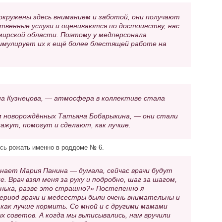
окружены здесь вниманием и заботой, они получают
твенные услуги и оцениваются по достоинству, нас
мирской области. Поэтому у медперсонала
имулирует их к ещё более блестящей работе на
а Кузнецова, — атмосфера в коллективе стала
м новорождённых Татьяна Бобарыкина, — они стали
ажут, помогут и сделают, как лучше.
сь рожать именно в роддоме № 6.
инает Мария Панина — думала, сейчас врачи будут
 Врач взял меня за руку и подробно, шаг за шагом,
енька, разве это страшно?» Постепенно я
период врачи и медсестры были очень внимательны и
 как лучше кормить. Со мной и с другими мамами
 советов. А когда мы выписывались, нам вручили