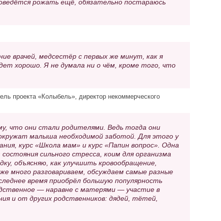
 доведётся рожать ещё, обязательно постараюсь
е врачей, медсестёр с первых же минут, как я
дет хорошо. Я не думала ни о чём, кроме того, что
ель проекта «Колыбель», директор некоммерческого
у, что они стали родителями. Ведь тогда они
 окружат малыша необходимой заботой. Для этого у
ния, курс «Школа мам» и курс «Папин вопрос». Одна
состояния сильного стресса, коим для организма
дку, объясняю, как улучшить кровообращение,
кже много разговариваем, обсуждаем самые разные
оследнее время приобрёл большую популярность
дственное — наравне с матерями — участие в
ия и от других родственников: дядей, тётей,