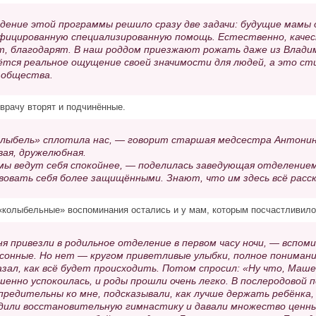
дение этой программы решило сразу две задачи: будущие мамы 
фицированную специализированную помощь. Естественно, качес
т, благодарят. В наш роддом приезжают рожать даже из Влади
ётся реальное ощущение своей значимости для людей, а это ст
 общества.
врачу вторят и подчинённые.
лыбель» сплотила нас, — говорит старшая медсестра Антонин
вая, дружелюбная.
ы ведут себя спокойнее, — поделилась заведующая отделение
вовать себя более защищёнными. Знают, что им здесь всё расск
колыбельные» воспоминания остались и у мам, которым посчастливило
я привезли в родильное отделение в первом часу ночи, — вспом
 сонные. Но нет — кругом приветливые улыбки, полное понимание.
азал, как всё будет происходить. Потом спросил: «Ну что, Маш
шенно успокоилась, и роды прошли очень легко. В послеродовой 
предительны ко мне, подсказывали, как лучше держать ребёнка,
дили восстановительную гимнастику и давали множество ценных