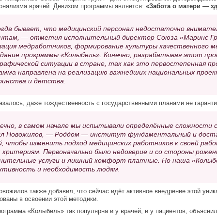
онализма врачей. Девизом программы является:
«Забота о матери — з
гда бывает, что медицинский персонал недостаточно внимател
нтам, — отметил исполнительный директор Союза «Маринс Гр
ация медработников, формирование культуры качественного ме
здание программы «Колыбель». Конечно, разрабатывая этот про
рафической ситуации в стране, так как это первостепенная пр
амма направлена на реализацию важнейших национальных проек
инства и детства.
казалось, даже тождественность с государственными планами не гарант
ечно, в самом начале мы испытывали определённые сложности 
л Новожилов, — Роддом — институт фундаментальный и доста
й, чтобы изменить подход медицинских работников к своей рабо
 критериям. Первоначально было недоверие и со стороны рожен
нительные услуги и лишний комфорт платные. Но наша «Колыбел
тивность и необходимость людям.
вожилов также добавил, что сейчас идёт активное внедрение этой уник
ованы в освоении этой методики.
ограмма «Колыбель» так популярна и у врачей, и у пациентов, объясни