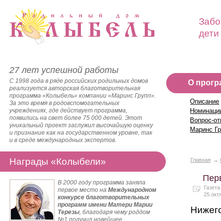
Забо
дети
27 лет успешной работы
С 1998 года в ряде российских родильных домов
О прогр
реализуется авторская благотворительная
программа «Колыбель» компании «Маринс Групп».
Описание
За это время в родовспомогательных
учреждениях, где действует программа,
Номинаци
появились на свет более 75 000 детей. Этот
Вопрос-от
уникальный проект заслужил высочайшую оценку
Маринс Г
и признание как на государственном уровне, так
и в среде международных экспертов.
Награды «Колыбели»
Главная
Пер
В 2000 году программа заняла
Газет
первое место на
Международном
25 окт
конкурсе благотворительных
программ имени Матери Марии
Нижего
Терезы
, благодаря чему роддом
№1 получил новейшее