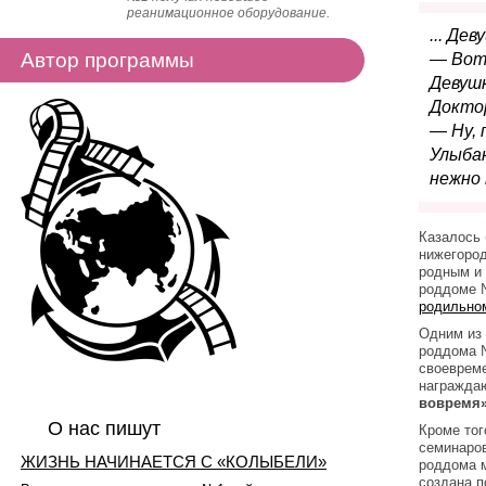
реанимационное оборудование.
... Де
Автор программы
— Вот 
Девушк
Доктор
— Ну, 
Улыбаю
нежно 
Казалось 
нижегород
родным и 
роддоме №
родильно
Одним из 
роддома №
своевреме
награжда
вовремя
О нас пишут
Кроме тог
семинаров
ЖИЗНЬ НАЧИНАЕТСЯ С «КОЛЫБЕЛИ»
роддома м
создана п