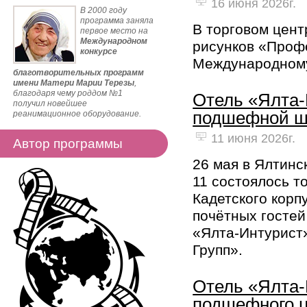
16 июня 2026г.
В 2000 году
программа заняла
В торговом цент
первое место на
Международном
рисунков «Проф
конкурсе
Международному
благотворительных программ
имени Матери Марии Терезы
,
благодаря чему роддом №1
Отель «Ялта-
получил новейшее
подшефной ш
реанимационное оборудование.
11 июня 2026г.
Автор программы
26 мая в Ялтин
11 состоялось 
Кадетского корп
почётных гостей
«Ялта-Интурист»
Групп».
Отель «Ялта-
подшефного ц