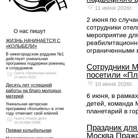
11 июня 2026г.
2 июня по случ
сотрудники отел
О нас пишут
мероприятие для
ЖИЗНЬ НАЧИНАЕТСЯ С
реабилитационно
«КОЛЫБЕЛИ»
ограниченными 
В нижегородском роддоме №1
действует уникальная
программа поддержки рожениц
Сотрудники M
и сотрудников
посетили «Пл
Газета «Ленинская смена»
14 июля 2022г.
10 июня 2026г.
Десять лет успешной
работы на благо молодых
6 июня, в рамк
матерей
детей, команда 
Уникальная авторская
программа «Колыбель» в этом
планетарий в г
году отмечает свой юбилей
Газета «Новое дело»
16 октября 2008г.
Праздник для
Первая колыбельная
Москва Праж