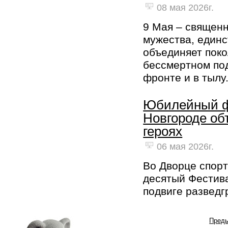
08 мая 2026г.
9 Мая – священн
мужества, единс
объединяет поко
бессмертном под
фронте и в тылу
Юбилейный ф
Новгороде об
героях
06 мая 2026г.
Во Дворце спор
десятый Фестив
подвиге развед
Пред