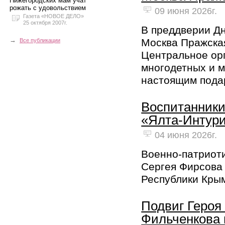
Нижегородских мам учат
рожать с удовольствием
09 июня 2026г.
Газета «НОВОЕ ДЕЛО»
25 октября 2007г.
В преддверии Дн
→
Москва Пражска
Все публикации
Центральное орг
многодетных и 
настоящим подар
Воспитанники
«Ялта-Интур
04 июня 2026г.
Военно-патриоти
Сергея Фирсова 
Республики Крым
Подвиг Героя
Фильченкова 