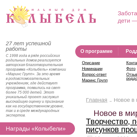
Забота
дети —
27 лет успешной
работы
О программе
Род
С 1998 года в ряде российских
родильных домов реализуется
Описание
Конта
авторская благотворительная
Номинации
Фото
программа «Колыбель» компании
«Маринс Групп». За это время
Вопрос-ответ
Отзы
родд
в родовспомогательных
Маринс Групп
учреждениях, где действует
программа, появились на свет
более 75 000 детей. Этот
уникальный проект заслужил
Главная
Новое в
высочайшую оценку и признание
как на государственном уровне,
так и в среде международных
Новое в ми
экспертов.
Творчество, 
рисунков про
Награды «Колыбели»