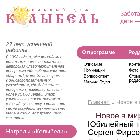
Забота
дети —
27 лет успешной
работы
О программе
Род
С 1998 года в ряде российских
родильных домов реализуется
Описание
Конта
авторская благотворительная
Номинации
Фото
программа «Колыбель» компании
«Маринс Групп». За это время
Вопрос-ответ
Отзы
родд
в родовспомогательных
Маринс Групп
учреждениях, где действует
программа, появились на свет
более 75 000 детей. Этот
уникальный проект заслужил
Главная
Новое в
высочайшую оценку и признание
как на государственном уровне,
так и в среде международных
Новое в ми
экспертов.
Юбилейный ту
Сергея Фирсо
Награды «Колыбели»