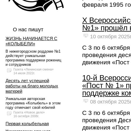
февраля 1995 го
X Всероссийс
№1» прошёл в
О нас пишут
10 октября 2025г
ЖИЗНЬ НАЧИНАЕТСЯ С
«КОЛЫБЕЛИ»
С 3 по 6 октябр
В нижегородском роддоме №1
проведения деся
действует уникальная
программа поддержки рожениц
движения «Пост
и сотрудников
Газета «Ленинская смена»
14 июля 2022г.
10-й Всеросс
Десять лет успешной
«Пост № 1» п
работы на благо молодых
матерей
поддержке ко
Уникальная авторская
08 октября 2025г
программа «Колыбель» в этом
году отмечает свой юбилей
С 3 по 6 октябр
Газета «Новое дело»
16 октября 2008г.
проведения Деся
Первая колыбельная
движения «Пост