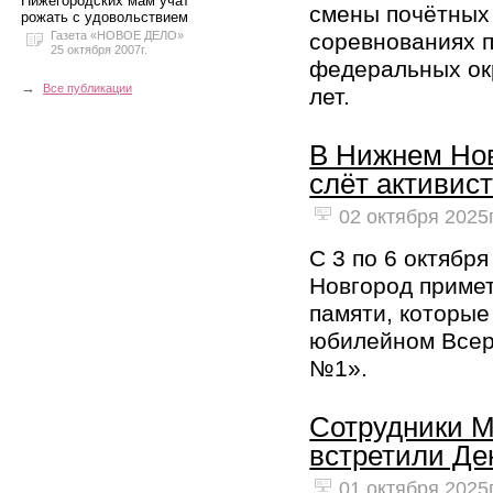
Нижегородских мам учат
смены почётных 
рожать с удовольствием
Газета «НОВОЕ ДЕЛО»
соревнованиях п
25 октября 2007г.
федеральных окр
→
Все публикации
лет.
В Нижнем Нов
слёт активис
02 октября 2025г
С 3 по 6 октябр
Новгород приме
памяти, которые
юбилейном Всер
№1».
Сотрудники Ma
встретили Де
01 октября 2025г