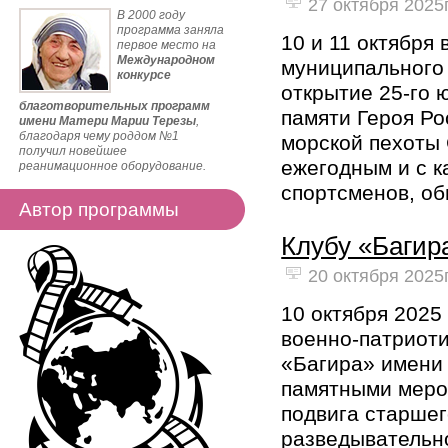
27 октября 2025г
В 2000 году
программа заняла
10 и 11 октября
первое место на
Международном
муниципального
конкурсе
открытие 25-го 
благотворительных программ
памяти Героя Р
имени Матери Марии Терезы
,
благодаря чему роддом №1
морской пехоты
получил новейшее
ежегодным и с 
реанимационное оборудование.
спортсменов, об
Автор программы
Клубу «Багир
20 октября 2025г
10 октября 2025
военно-патриоти
«Багира» имени 
памятными меро
подвига старшег
разведывательн